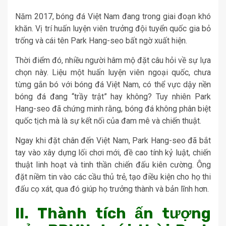
Năm 2017, bóng đá Việt Nam đang trong giai đoạn khó
khăn. Vị trí huấn luyện viên trưởng đội tuyển quốc gia bỏ
trống và cái tên Park Hang-seo bất ngờ xuất hiện.
Thời điểm đó, nhiều người hâm mộ đặt câu hỏi về sự lựa
chọn này. Liệu một huấn luyện viên ngoại quốc, chưa
từng gắn bó với bóng đá Việt Nam, có thể vực dậy nền
bóng đá đang “trầy trật” hay không? Tuy nhiên Park
Hang-seo đã chứng minh rằng, bóng đá không phân biệt
quốc tịch mà là sự kết nối của đam mê và chiến thuật.
Ngay khi đặt chân đến Việt Nam, Park Hang-seo đã bắt
tay vào xây dựng lối chơi mới, đề cao tính kỷ luật, chiến
thuật linh hoạt và tinh thần chiến đấu kiên cường. Ông
đặt niềm tin vào các cầu thủ trẻ, tạo điều kiện cho họ thi
đấu cọ xát, qua đó giúp họ trưởng thành và bản lĩnh hơn.
II. Thành tích ấn tượng