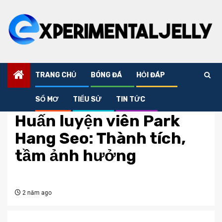
Skip
to
content
TRANG CHỦ
BÓNG ĐÁ
HỎI ĐÁP
SỔ MƠ
TIỂU SỬ
TIN TỨC
Bóng đá
Huấn luyện viên Park
Hang Seo: Thành tích,
tầm ảnh hưởng
2 năm ago