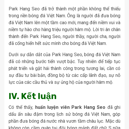
Park Hang Seo đã trở thành một phần không thể thiếu
trong nền bóng đá Việt Nam. Ông là người đã đưa bóng
đá Việt Nam lên một tầm cao mới, mang đến niềm vui và
niềm tự hào cho hàng triệu người hâm mộ. Lời tri ân chân
thành đến Park Hang Seo, người thầy, người cha, người
đã cống hiến hết sức mình cho bóng đá Việt Nam.
Dưới sự dẫn dắt của Park Hang Seo, bóng đá Việt Nam
đã có những bước tiến vượt bậc. Tuy nhiên để tiếp tục
phát triển và gặt hái thành công trong tương lai, cần có
sự đầu tư bài bản, đồng bộ từ các cấp lãnh đạo, sự nỗ
lực của các cầu thủ và sự ủng hộ của người hâm mộ.
IV. Kết luận
Có thể thấy,
huấn luyện viên Park Hang Seo
đã ghi
dấu ấn sâu đậm trong lịch sử bóng đá Việt Nam, góp
phần đưa bóng đá nước nhà vươn tầm châu lục.
Mặc dù
không còn cầm quân tại đội bóng mảnh đất chữ S nữa