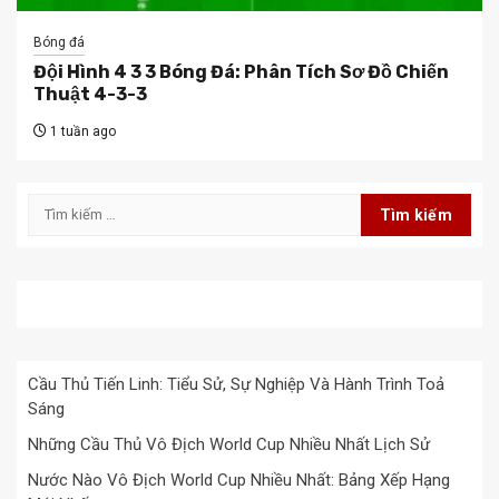
Bóng đá
Đội Hình 4 3 3 Bóng Đá: Phân Tích Sơ Đồ Chiến
Thuật 4-3-3
1 tuần ago
Tìm
kiếm
cho:
BÓNG ĐÁ
HỎI ĐÁP
SỔ MƠ
TIỂU SỬ
TIN TỨC
Cầu Thủ Tiến Linh: Tiểu Sử, Sự Nghiệp Và Hành Trình Toả
Sáng
Những Cầu Thủ Vô Địch World Cup Nhiều Nhất Lịch Sử
Nước Nào Vô Địch World Cup Nhiều Nhất: Bảng Xếp Hạng