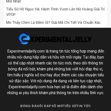
Mới Nhất
Tiểu Sử Hồ Ngọc Hà: Hành Trình Vươn Lên Nữ Hoàng Giải Trí
VPOP
Mơ Thấy Chim Là Điềm Gì? Giải Mã Chi Tiết Và Chuẩn Xác
Experimentaljelly.com là trang tin tức tổng hợp mang đến
nhiều nội dung hấp dẫn và hữu ích mỗi ngày. Tại đây, bạn
có thể cập nhật nhanh các tin tức mới, theo dõi thông tin
bóng đá nổi bật, khám phá những bài viết hỏi đáp thú vị,
tìm hiểu ý nghĩa sổ mơ hay đọc thêm các câu chuyện tiểu
sử đặc sắc. Với nội dung đa dạng và liên tục cập nhật,
Experimentaljelly.com hứa hẹn sẽ là điểm đến dành cho
những ai yêu thích khám phá thông tin trên nhiều lĩnh vực.
BÓNG ĐÁ
HỎI ĐÁP
SỔ MƠ
TIỂU SỬ
TIN TỨC