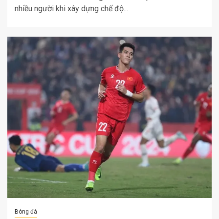
nhiều người khi xây dựng chế độ...
Bóng đá