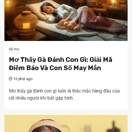
Sổ mơ
Mơ Thấy Gà Đánh Con Gì: Giải Mã
Điềm Báo Và Con Số May Mắn
10 phút ago
Mơ thấy gà đánh con gì luôn là thắc mắc hàng đầu của
rất nhiều người khi bắt gặp hình...