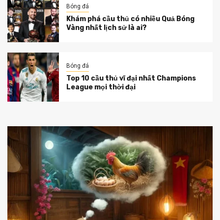
Bóng đá
Khám phá cầu thủ có nhiều Quả Bóng
Vàng nhất lịch sử là ai?
Bóng đá
Top 10 cầu thủ vĩ đại nhất Champions
League mọi thời đại