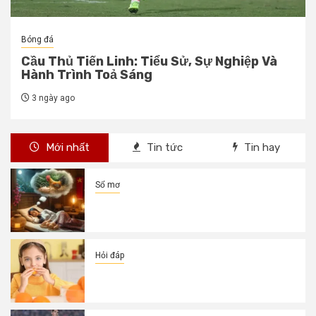
Bóng đá
Cầu Thủ Tiến Linh: Tiểu Sử, Sự Nghiệp Và
Hành Trình Toả Sáng
3 ngày ago
Mới nhất
Tin tức
Tin hay
Sổ mơ
Mơ Thấy Gà Đánh Con Gì: Giải Mã Điềm
Báo Và Con Số May Mắn
Hỏi đáp
Ăn Cam Nhiều Có Tốt Không: Lợi Ích
Sức Khỏe Và Liều Lượng Chuẩn