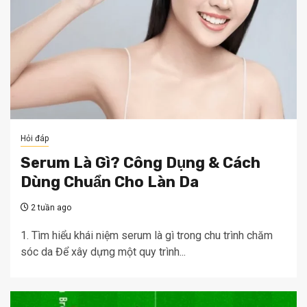
Hỏi đáp
Serum Là Gì? Công Dụng & Cách
Dùng Chuẩn Cho Làn Da
2 tuần ago
1. Tìm hiểu khái niệm serum là gì trong chu trình chăm
sóc da Để xây dựng một quy trình...