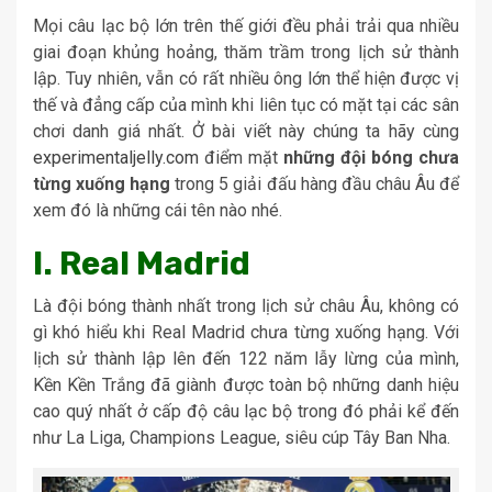
Mọi câu lạc bộ lớn trên thế giới đều phải trải qua nhiều
giai đoạn khủng hoảng, thăm trầm trong lịch sử thành
lập. Tuy nhiên, vẫn có rất nhiều ông lớn thể hiện được vị
thế và đẳng cấp của mình khi liên tục có mặt tại các sân
chơi danh giá nhất. Ở bài viết này chúng ta hãy cùng
experimentaljelly.com
điểm mặt
những đội bóng chưa
từng xuống hạng
trong 5 giải đấu hàng đầu châu Âu để
xem đó là những cái tên nào nhé.
I. Real Madrid
Là đội bóng thành nhất trong lịch sử châu Âu, không có
gì khó hiểu khi Real Madrid chưa từng xuống hạng. Với
lịch sử thành lập lên đến 122 năm lẫy lừng của mình,
Kền Kền Trắng đã giành được toàn bộ những danh hiệu
cao quý nhất ở cấp độ câu lạc bộ trong đó phải kể đến
như La Liga, Champions League, siêu cúp Tây Ban Nha.