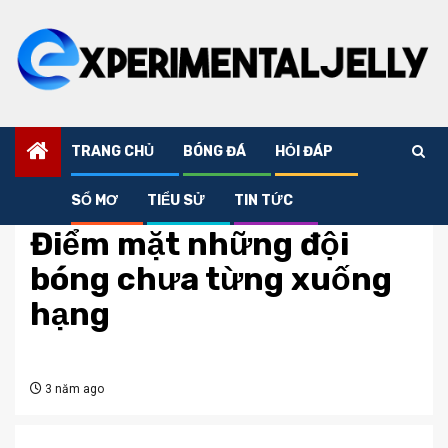
Skip
to
content
TRANG CHỦ
BÓNG ĐÁ
HỎI ĐÁP
SỔ MƠ
TIỂU SỬ
TIN TỨC
Bóng đá
Điểm mặt những đội
bóng chưa từng xuống
hạng
3 năm ago