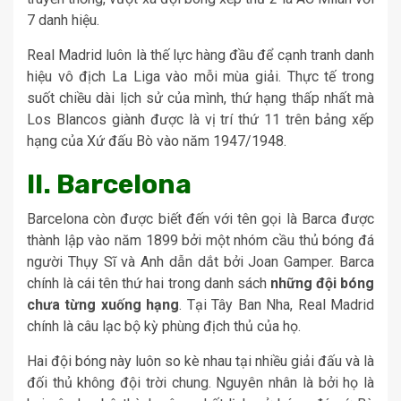
7 danh hiệu.
Real Madrid luôn là thế lực hàng đầu để cạnh tranh danh
hiệu vô địch La Liga vào mỗi mùa giải. Thực tế trong
suốt chiều dài lịch sử của mình, thứ hạng thấp nhất mà
Los Blancos giành được là vị trí thứ 11 trên bảng xếp
hạng của Xứ đấu Bò vào năm 1947/1948.
II. Barcelona
Barcelona còn được biết đến với tên gọi là Barca được
thành lập vào năm 1899 bởi một nhóm cầu thủ bóng đá
người Thụy Sĩ và Anh dẫn dắt bởi Joan Gamper. Barca
chính là cái tên thứ hai trong danh sách
những đội bóng
chưa từng xuống hạng
. Tại Tây Ban Nha, Real Madrid
chính là câu lạc bộ kỳ phùng địch thủ của họ.
Hai đội bóng này luôn so kè nhau tại nhiều giải đấu và là
đối thủ không đội trời chung. Nguyên nhân là bởi họ là