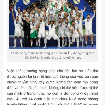
Là đội bóng thành nhất trong lịch sử châu Âu, không có gì khó
hiểu khi Real Madrid chưa từng xuống hạng
Việc không xuống hạng giúp cho câu lạc bộ luôn thu
được nguồn lợi kinh tế hiệu quả thông qua việc bán bản
quyền truyền hình, xây dựng lượng fan hâm mộ đông
đảo và tên tuổi của mình. Không chỉ thể hiện được vị thế
của mình ở trong nước, họ còn là đội bóng vĩ đại nhất
châu Âu với 14 danh hiệu cúp châu Âu ở trong phòng
truyền thống, vượt xa đội bóng xếp thứ 2 là AC Milan với