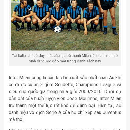
Tại Italia, chỉ có duy nhất câu lạc bộ thành Milan là Inter milan có
vinh dự được góp mặt trong danh sách này
Inter Milan cũng là câu lạc bộ xuất sắc nhất châu Âu khi
có được cú ăn 3 gồm Scudetto, Champions League và
siêu cúp quốc gia trong mùa giải 2009/2010. Dưới sự
dẫn dắt của huấn luyện viên Jose Mourinho, Inter Milan
trở thành một thế lực rất khó để đánh bại. Hiện tại, số
danh hiệu vô địch Serie A của họ chỉ xếp sau Juventus
mà thôi.