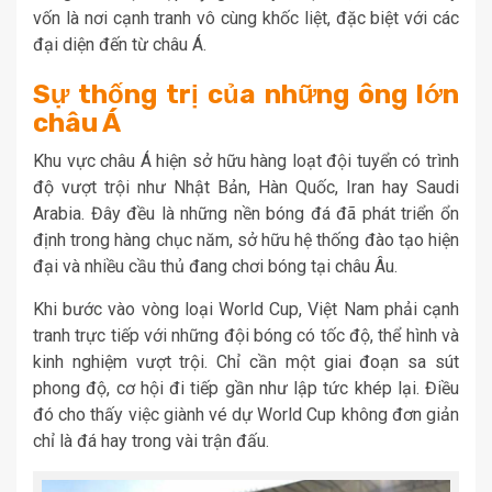
vốn là nơi cạnh tranh vô cùng khốc liệt, đặc biệt với các
đại diện đến từ châu Á.
Sự thống trị của những ông lớn
châu Á
Khu vực châu Á hiện sở hữu hàng loạt đội tuyển có trình
độ vượt trội như Nhật Bản, Hàn Quốc, Iran hay Saudi
Arabia. Đây đều là những nền bóng đá đã phát triển ổn
định trong hàng chục năm, sở hữu hệ thống đào tạo hiện
đại và nhiều cầu thủ đang chơi bóng tại châu Âu.
Khi bước vào vòng loại World Cup, Việt Nam phải cạnh
tranh trực tiếp với những đội bóng có tốc độ, thể hình và
kinh nghiệm vượt trội. Chỉ cần một giai đoạn sa sút
phong độ, cơ hội đi tiếp gần như lập tức khép lại. Điều
đó cho thấy việc giành vé dự World Cup không đơn giản
chỉ là đá hay trong vài trận đấu.