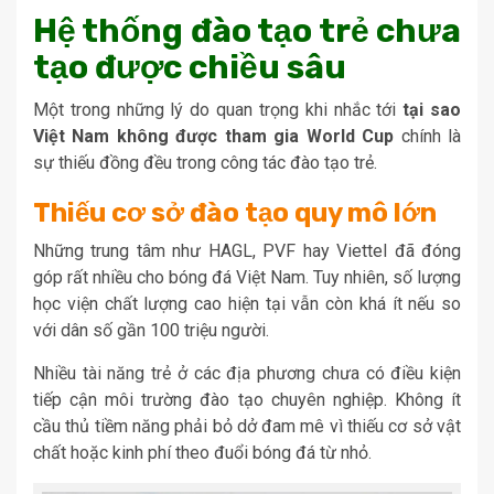
Hệ thống đào tạo trẻ chưa
tạo được chiều sâu
Một trong những lý do quan trọng khi nhắc tới
tại sao
Việt Nam không được tham gia World Cup
chính là
sự thiếu đồng đều trong công tác đào tạo trẻ.
Thiếu cơ sở đào tạo quy mô lớn
Những trung tâm như HAGL, PVF hay Viettel đã đóng
góp rất nhiều cho bóng đá Việt Nam. Tuy nhiên, số lượng
học viện chất lượng cao hiện tại vẫn còn khá ít nếu so
với dân số gần 100 triệu người.
Nhiều tài năng trẻ ở các địa phương chưa có điều kiện
tiếp cận môi trường đào tạo chuyên nghiệp. Không ít
cầu thủ tiềm năng phải bỏ dở đam mê vì thiếu cơ sở vật
chất hoặc kinh phí theo đuổi bóng đá từ nhỏ.