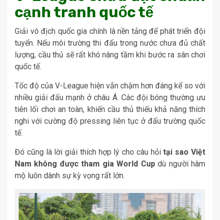
cạnh tranh quốc tế
Giải vô địch quốc gia chính là nền tảng để phát triển đội
tuyển. Nếu môi trường thi đấu trong nước chưa đủ chất
lượng, cầu thủ sẽ rất khó nâng tầm khi bước ra sân chơi
quốc tế.
Tốc độ của V-League hiện vẫn chậm hơn đáng kể so với
nhiều giải đấu mạnh ở châu Á. Các đội bóng thường ưu
tiên lối chơi an toàn, khiến cầu thủ thiếu khả năng thích
nghi với cường độ pressing liên tục ở đấu trường quốc
tế.
Đó cũng là lời giải thích hợp lý cho câu hỏi
tại sao Việt
Nam không được tham gia World Cup
dù người hâm
mộ luôn dành sự kỳ vọng rất lớn.