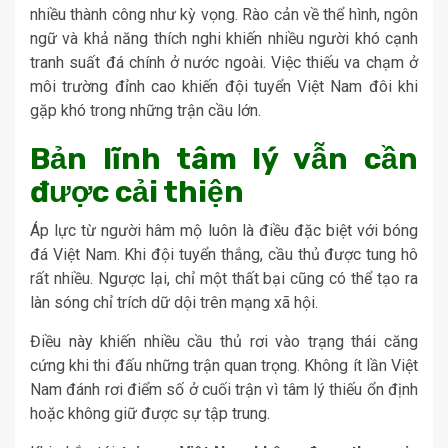
nhiều thành công như kỳ vọng. Rào cản về thể hình, ngôn
ngữ và khả năng thích nghi khiến nhiều người khó cạnh
tranh suất đá chính ở nước ngoài. Việc thiếu va chạm ở
môi trường đỉnh cao khiến đội tuyển Việt Nam đôi khi
gặp khó trong những trận cầu lớn.
Bản lĩnh tâm lý vẫn cần
được cải thiện
Áp lực từ người hâm mộ luôn là điều đặc biệt với bóng
đá Việt Nam. Khi đội tuyển thắng, cầu thủ được tung hô
rất nhiều. Ngược lại, chỉ một thất bại cũng có thể tạo ra
làn sóng chỉ trích dữ dội trên mạng xã hội.
Điều này khiến nhiều cầu thủ rơi vào trạng thái căng
cứng khi thi đấu những trận quan trọng. Không ít lần Việt
Nam đánh rơi điểm số ở cuối trận vì tâm lý thiếu ổn định
hoặc không giữ được sự tập trung.