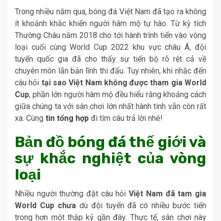
Trong nhiều năm qua, bóng đá Việt Nam đã tạo ra không
ít khoảnh khắc khiến người hâm mộ tự hào. Từ kỳ tích
Thường Châu năm 2018 cho tới hành trình tiến vào vòng
loại cuối cùng World Cup 2022 khu vực châu Á, đội
tuyển quốc gia đã cho thấy sự tiến bộ rõ rệt cả về
chuyên môn lẫn bản lĩnh thi đấu. Tuy nhiên, khi nhắc đến
câu hỏi
tại sao Việt Nam không được tham gia World
Cup
, phần lớn người hâm mộ đều hiểu rằng khoảng cách
giữa chúng ta với sân chơi lớn nhất hành tinh vẫn còn rất
xa. Cùng
tin tổng hợp
đi tìm câu trả lời nhé!
Bản đồ bóng đá thế giới và
sự khắc nghiệt của vòng
loại
Nhiều người thường đặt câu hỏi
Việt Nam đã tam gia
World Cup chưa
dù đội tuyển đã có nhiều bước tiến
trong hơn một thập kỷ gần đây. Thực tế, sân chơi này