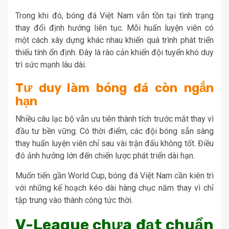
Trong khi đó, bóng đá Việt Nam vẫn tồn tại tình trạng
thay đổi định hướng liên tục. Mỗi huấn luyện viên có
một cách xây dựng khác nhau khiến quá trình phát triển
thiếu tính ổn định. Đây là rào cản khiến đội tuyển khó duy
trì sức mạnh lâu dài.
Tư duy làm bóng đá còn ngắn
hạn
Nhiều câu lạc bộ vẫn ưu tiên thành tích trước mắt thay vì
đầu tư bền vững. Có thời điểm, các đội bóng sẵn sàng
thay huấn luyện viên chỉ sau vài trận đấu không tốt. Điều
đó ảnh hưởng lớn đến chiến lược phát triển dài hạn.
Muốn tiến gần World Cup, bóng đá Việt Nam cần kiên trì
với những kế hoạch kéo dài hàng chục năm thay vì chỉ
tập trung vào thành công tức thời.
V-League chưa đạt chuẩn