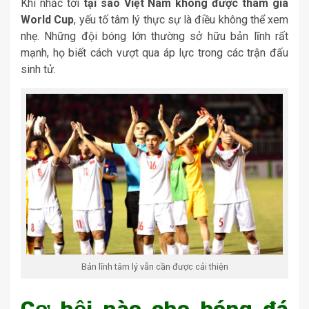
Khi nhắc tới
tại sao Việt Nam không được tham gia
World Cup
, yếu tố tâm lý thực sự là điều không thể xem
nhẹ. Những đội bóng lớn thường sở hữu bản lĩnh rất
mạnh, họ biết cách vượt qua áp lực trong các trận đấu
sinh tử.
Bản lĩnh tâm lý vẫn cần được cải thiện
Cơ hội nào cho bóng đá