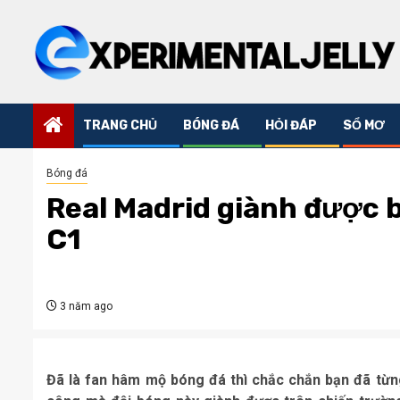
Skip
to
content
TRANG CHỦ
BÓNG ĐÁ
HỎI ĐÁP
SỔ MƠ
Bóng đá
Real Madrid giành được 
C1
3 năm ago
Đã là fan hâm mộ bóng đá thì chắc chắn bạn đã từn