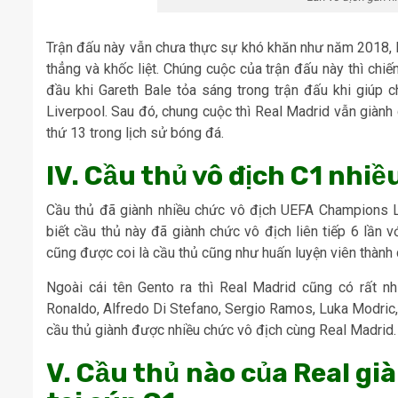
Trận đấu này vẫn chưa thực sự khó khăn như năm 2018, h
thẳng và khốc liệt. Chúng cuộc của trận đấu này thì chi
đầu khi Gareth Bale tỏa sáng trong trận đấu khi giúp c
Liverpool. Sau đó, chung cuộc thì Real Madrid vẫn giàn
thứ 13 trong lịch sử bóng đá.
IV. Cầu thủ vô địch C1 nhi
Cầu thủ đã giành nhiều chức vô địch UEFA Champions 
biết cầu thủ này đã giành chức vô địch liên tiếp 6 lần
cũng được coi là cầu thủ cũng như huấn luyện viên thành 
Ngoài cái tên Gento ra thì Real Madrid cũng có rất n
Ronaldo, Alfredo Di Stefano, Sergio Ramos, Luka Modric
cầu thủ giành được nhiều chức vô địch cùng Real Madrid.
V. Cầu thủ nào của Real g