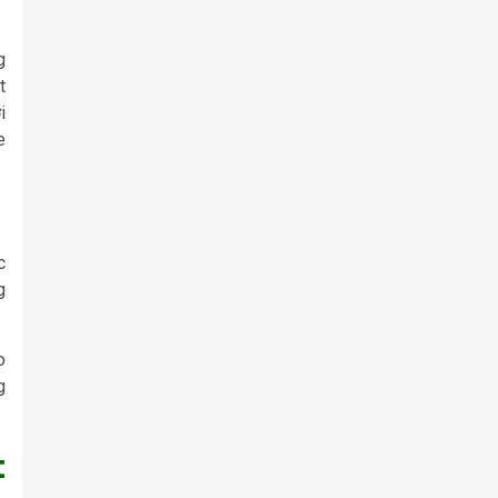
g
t
i
e
c
g
o
g
t