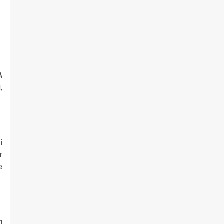
A
,
i
r
e
g