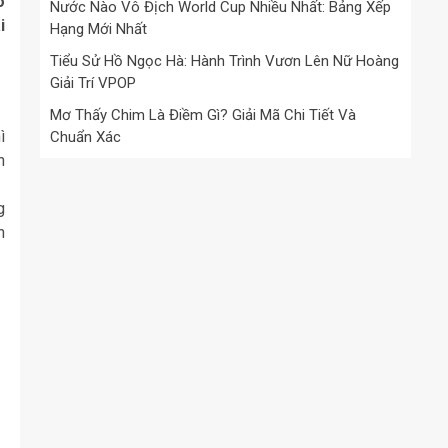
ó
Nước Nào Vô Địch World Cup Nhiều Nhất: Bảng Xếp
i
Hạng Mới Nhất
Tiểu Sử Hồ Ngọc Hà: Hành Trình Vươn Lên Nữ Hoàng
Giải Trí VPOP
Mơ Thấy Chim Là Điềm Gì? Giải Mã Chi Tiết Và
ì
Chuẩn Xác
h
g
h