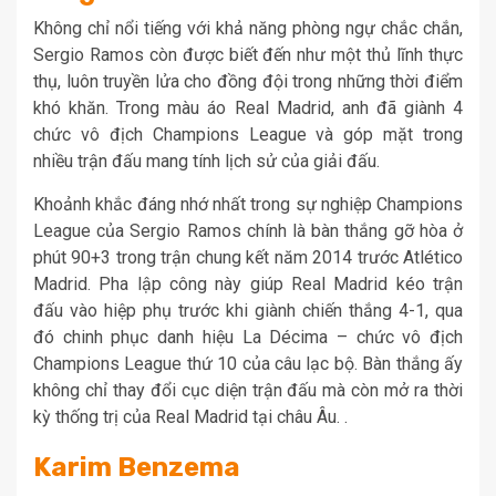
Không chỉ nổi tiếng với khả năng phòng ngự chắc chắn,
Sergio Ramos còn được biết đến như một thủ lĩnh thực
thụ, luôn truyền lửa cho đồng đội trong những thời điểm
khó khăn. Trong màu áo Real Madrid, anh đã giành 4
chức vô địch Champions League và góp mặt trong
nhiều trận đấu mang tính lịch sử của giải đấu.
Khoảnh khắc đáng nhớ nhất trong sự nghiệp Champions
League của Sergio Ramos chính là bàn thắng gỡ hòa ở
phút 90+3 trong trận chung kết năm 2014 trước Atlético
Madrid. Pha lập công này giúp Real Madrid kéo trận
đấu vào hiệp phụ trước khi giành chiến thắng 4-1, qua
đó chinh phục danh hiệu La Décima – chức vô địch
Champions League thứ 10 của câu lạc bộ. Bàn thắng ấy
không chỉ thay đổi cục diện trận đấu mà còn mở ra thời
kỳ thống trị của Real Madrid tại châu Âu. .
Karim Benzema