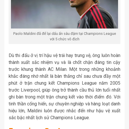
Paolo Maldini đã để lại dấu ấn sâu đậm tại Champions League
với 5 chức vô địch
Dù thi đấu ở vị trí hậu vệ trái hay trung vệ, ông luôn hoàn
thành xuất sắc nhiệm vụ và là chốt chặn đáng tin cậy
trước khung thành AC Milan. Một trong những khoảnh
khắc đáng nhớ nhất là bàn thắng chỉ sau chưa đầy một
phút ở trận chung kết Champions League năm 2005
trước Liverpool, giúp ông trở thành cầu thủ lớn tuổi nhất
ghi bàn trong một trận chung kết vào thời điểm đó. Với
tinh thần cống hiến, sự chuyên nghiệp và hàng loạt danh
hiệu lớn, Maldini luôn được nhắc đến như hậu vệ xuất
sắc bậc nhất lịch sử Champions League.