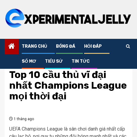
Skip
to
content
TRANG CHỦ
BÓNG ĐÁ
HỎI ĐÁP
SỔ MƠ
TIỂU SỬ
TIN TỨC
Bóng đá
Top 10 cầu thủ vĩ đại
nhất Champions League
mọi thời đại
1 tháng ago
UEFA Champions League là sân chơi danh giá nhất cấp
câu lạc bộ, nơi quy tụ những đội bóng mạnh nhất và các