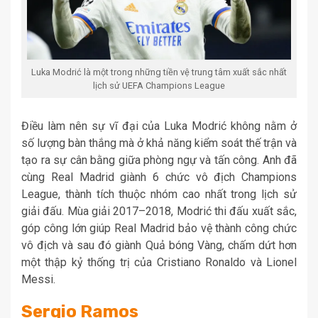
Luka Modrić là một trong những tiền vệ trung tâm xuất sắc nhất
lịch sử UEFA Champions League
Điều làm nên sự vĩ đại của Luka Modrić không nằm ở
số lượng bàn thắng mà ở khả năng kiểm soát thế trận và
tạo ra sự cân bằng giữa phòng ngự và tấn công. Anh đã
cùng Real Madrid giành 6 chức vô địch Champions
League, thành tích thuộc nhóm cao nhất trong lịch sử
giải đấu. Mùa giải 2017–2018, Modrić thi đấu xuất sắc,
góp công lớn giúp Real Madrid bảo vệ thành công chức
vô địch và sau đó giành Quả bóng Vàng, chấm dứt hơn
một thập kỷ thống trị của Cristiano Ronaldo và Lionel
Messi.
Sergio Ramos