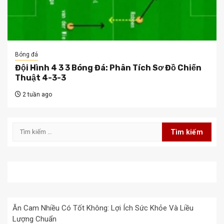
Bóng đá
Đội Hình 4 3 3 Bóng Đá: Phân Tích Sơ Đồ Chiến
Thuật 4-3-3
2 tuần ago
Tìm
kiếm
cho:
BÓNG ĐÁ
HỎI ĐÁP
SỔ MƠ
TIỂU SỬ
TIN TỨC
Ăn Cam Nhiều Có Tốt Không: Lợi Ích Sức Khỏe Và Liều
Lượng Chuẩn