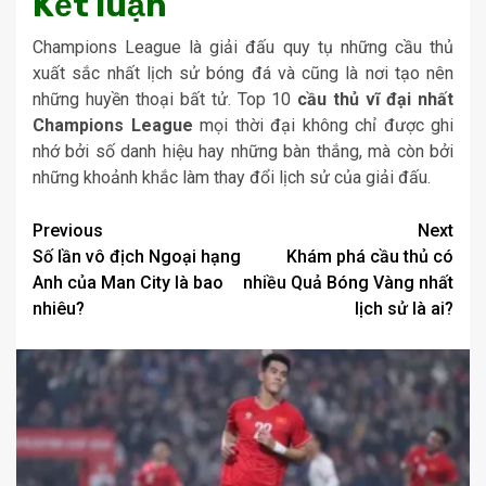
Kết luận
Champions League là giải đấu quy tụ những cầu thủ
xuất sắc nhất lịch sử bóng đá và cũng là nơi tạo nên
những huyền thoại bất tử. Top 10
cầu thủ vĩ đại nhất
Champions League
mọi thời đại không chỉ được ghi
nhớ bởi số danh hiệu hay những bàn thắng, mà còn bởi
những khoảnh khắc làm thay đổi lịch sử của giải đấu.
Post
Previous
Next
Số lần vô địch Ngoại hạng
Khám phá cầu thủ có
navigation
Anh của Man City là bao
nhiều Quả Bóng Vàng nhất
nhiêu?
lịch sử là ai?