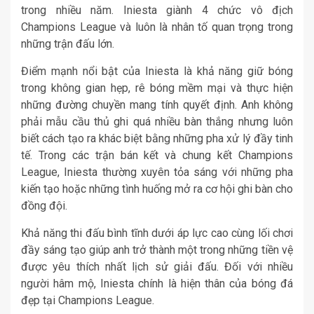
trong nhiều năm. Iniesta giành 4 chức vô địch
Champions League và luôn là nhân tố quan trọng trong
những trận đấu lớn.
Điểm mạnh nổi bật của Iniesta là khả năng giữ bóng
trong không gian hẹp, rê bóng mềm mại và thực hiện
những đường chuyền mang tính quyết định. Anh không
phải mẫu cầu thủ ghi quá nhiều bàn thắng nhưng luôn
biết cách tạo ra khác biệt bằng những pha xử lý đầy tinh
tế. Trong các trận bán kết và chung kết Champions
League, Iniesta thường xuyên tỏa sáng với những pha
kiến tạo hoặc những tình huống mở ra cơ hội ghi bàn cho
đồng đội.
Khả năng thi đấu bình tĩnh dưới áp lực cao cùng lối chơi
đầy sáng tạo giúp anh trở thành một trong những tiền vệ
được yêu thích nhất lịch sử giải đấu. Đối với nhiều
người hâm mộ, Iniesta chính là hiện thân của bóng đá
đẹp tại Champions League.