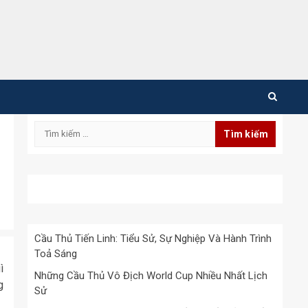
Tìm
kiếm
cho:
BÓNG ĐÁ
HỎI ĐÁP
SỔ MƠ
TIỂU SỬ
TIN TỨC
Cầu Thủ Tiến Linh: Tiểu Sử, Sự Nghiệp Và Hành Trình
Toả Sáng
ì
Những Cầu Thủ Vô Địch World Cup Nhiều Nhất Lịch
g
Sử