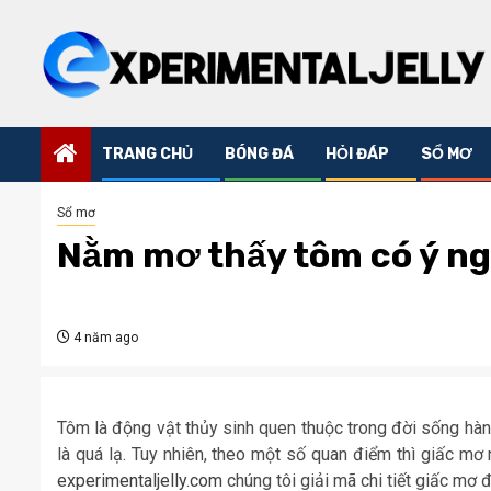
Skip
to
content
TRANG CHỦ
BÓNG ĐÁ
HỎI ĐÁP
SỔ MƠ
Sổ mơ
Nằm mơ thấy tôm có ý ng
4 năm ago
Tôm là động vật thủy sinh quen thuộc trong đời sống hàng
là quá lạ. Tuy nhiên, theo một số quan điểm thì giấc m
experimentaljelly.com
chúng tôi giải mã chi tiết giấc mơ đ