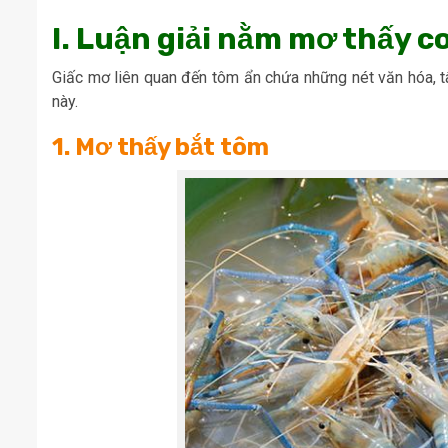
I. Luận giải nằm mơ thấy c
Giấc mơ liên quan đến tôm ẩn chứa những nét văn hóa, tâ
này.
1. Mơ thấy bắt tôm