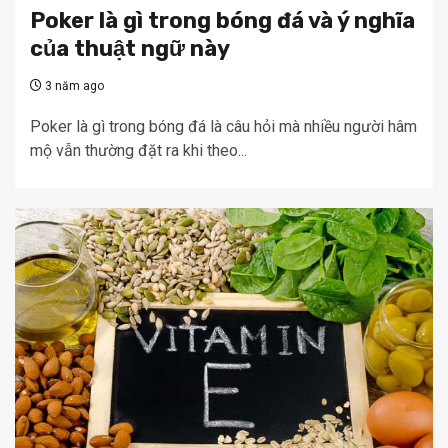
Poker là gì trong bóng đá và ý nghĩa
của thuật ngữ này
3 năm ago
Poker là gì trong bóng đá là câu hỏi mà nhiều người hâm
mộ vẫn thường đặt ra khi theo...