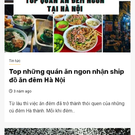
Tin tức
Top những quán ăn ngon nhận ship
đồ ăn đêm Hà Nội
3 năm ago
Từ lâu thì việc ăn đêm đã trở thành thói quen của những
cú đêm Hà thành. Mỗi khi đêm...