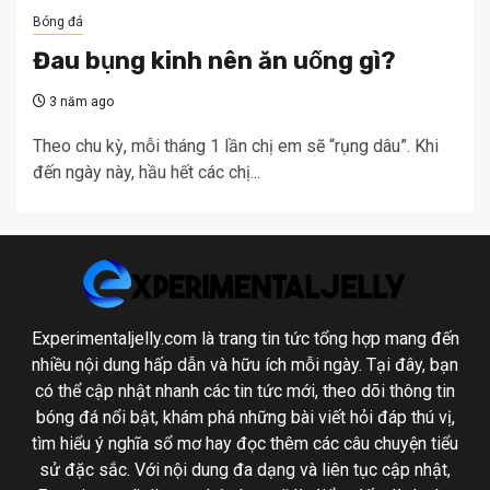
Bóng đá
Đau bụng kinh nên ăn uống gì?
3 năm ago
Theo chu kỳ, mỗi tháng 1 lần chị em sẽ “rụng dâu”. Khi
đến ngày này, hầu hết các chị...
Experimentaljelly.com là trang tin tức tổng hợp mang đến
nhiều nội dung hấp dẫn và hữu ích mỗi ngày. Tại đây, bạn
có thể cập nhật nhanh các tin tức mới, theo dõi thông tin
bóng đá nổi bật, khám phá những bài viết hỏi đáp thú vị,
tìm hiểu ý nghĩa sổ mơ hay đọc thêm các câu chuyện tiểu
sử đặc sắc. Với nội dung đa dạng và liên tục cập nhật,