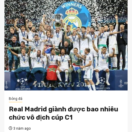
Bóng đá
Real Madrid giành được bao nhiêu
chức vô địch cúp C1
3 năm ago