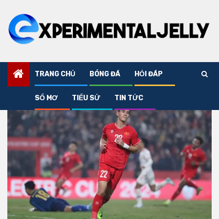
Skip
to
content
TRANG CHỦ
BÓNG ĐÁ
HỎI ĐÁP
SỔ MƠ
TIỂU SỬ
TIN TỨC