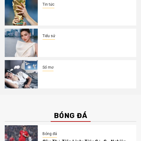
Tin tức
Nước Nào Vô Địch World Cup Nhiều
Nhất: Bảng Xếp Hạng Mới Nhất
Tiểu sử
Tiểu Sử Hồ Ngọc Hà: Hành Trình Vươn
Lên Nữ Hoàng Giải Trí VPOP
Sổ mơ
Mơ Thấy Chim Là Điềm Gì? Giải Mã Chi
Tiết Và Chuẩn Xác
BÓNG ĐÁ
Bóng đá