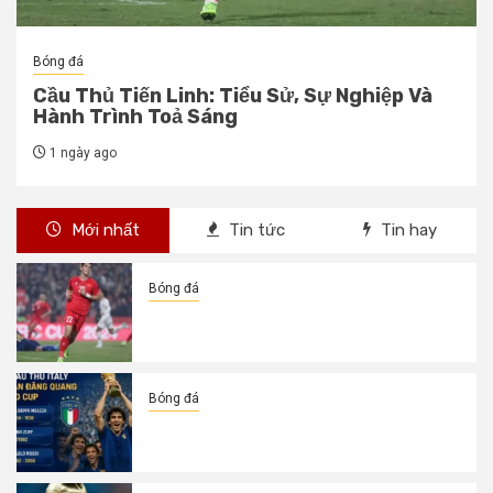
Bóng đá
Cầu Thủ Tiến Linh: Tiểu Sử, Sự Nghiệp Và
Hành Trình Toả Sáng
1 ngày ago
Mới nhất
Tin tức
Tin hay
Bóng đá
Cầu Thủ Tiến Linh: Tiểu Sử, Sự Nghiệp
Và Hành Trình Toả Sáng
Bóng đá
Những Cầu Thủ Vô Địch World Cup
Nhiều Nhất Lịch Sử